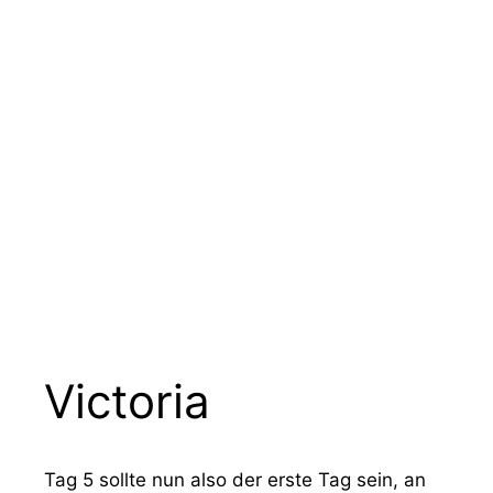
Zum
Menü
Vancouver Island mit dem RV
Inhalt
springen
Victoria
Tag 5 sollte nun also der erste Tag sein, an