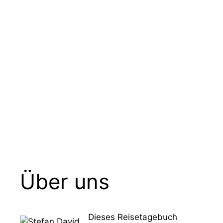
Zum
Menü
Vancouver Island mit dem RV
Inhalt
springen
Über uns
Dieses Reisetagebuch